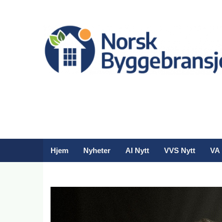
Hjem
Nyheter
AI Nytt
VVS Nytt
VA 