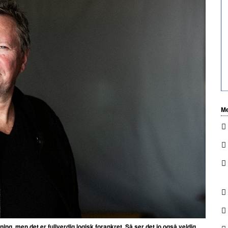
Me
 men det er fullverdig logisk forankret. Så ser det jo også veldig