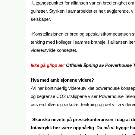
-Utgangspunktet for alliansen var en bred enighet om s
gulrøtter. Styrken i samarbeidet er helt avgjørende, vi
selskaper.
-Konstellasjonen er bred og spesialistkompetansen ste
tenking med kolleger i samme bransje. I alliansen lære
videreutvikle konseptet.
Ikke gå glipp av:
Offisiell åpning av Powerhouse 
Hva med ambisjonene videre?
-Vi har kontinuerlig videreutviklet powerhouse konsep
og begrense CO2 utslippene viser Powerhouse Telemar
oss en fullverdig sirkulær tenkning og det vil vi videre
-Skanska nevnte på pressekonferansen i dag at de 
fotavtrykk bør være oppnåelig. Da må vi bygge hus