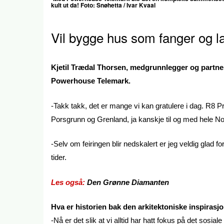
kult ut da!
Foto: Snøhetta / Ivar Kvaal
Vil bygge hus som fanger og 
Kjetil Trædal Thorsen, medgrunnlegger og partner 
Powerhouse Telemark.
-Takk takk, det er mange vi kan gratulere i dag. R8 Pr
Porsgrunn og Grenland, ja kanskje til og med hele N
-Selv om feiringen blir nedskalert er jeg veldig glad fo
tider.
Les også:
Den Grønne Diamanten
Hva er historien bak den arkitektoniske inspiras
-Nå er det slik at vi alltid har hatt fokus på det sosial