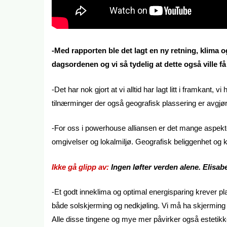
-Med rapporten ble det lagt en ny retning, klima og
dagsordenen og vi så tydelig at dette også ville 
-Det har nok gjort at vi alltid har lagt litt i framkant,
tilnærminger der også geografisk plassering er avgjør
-For oss i powerhouse alliansen er det mange aspekte
omgivelser og lokalmiljø. Geografisk beliggenhet og k
Ikke gå glipp av:
Ingen løfter verden alene. Elisa
-Et godt inneklima og optimal energisparing krever pla
både solskjerming og nedkjøling. Vi må ha skjermin
Alle disse tingene og mye mer påvirker også estetikke