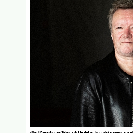
-Med Powerhouse Telemark ble det en kompleks sammensetning,