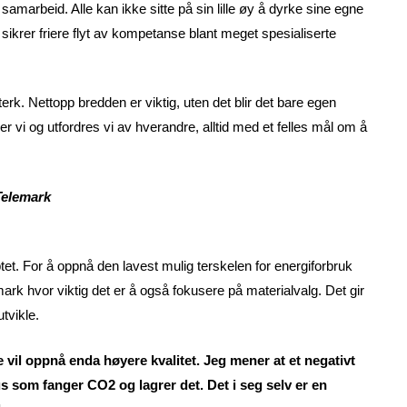
amarbeid. Alle kan ikke sitte på sin lille øy å dyrke sine egne
 sikrer friere flyt av kompetanse blant meget spesialiserte
rk. Nettopp bredden er viktig, uten det blir det bare egen
r vi og utfordres vi av hverandre, alltid med et felles mål om å
Telemark
tet. For å oppnå den lavest mulig terskelen for energiforbruk
k hvor viktig det er å også fokusere på materialvalg. Det gir
utvikle.
vil oppnå enda høyere kvalitet. Jeg mener at et negativt
 som fanger CO2 og lagrer det. Det i seg selv er en