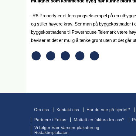
mulighet som kommende bygg bør kunne bidra til
-R8 Property er et foregangseksempel på en utbygger. 
og stiller høyere krav. Ser man på byggekostnader i et
byggekostnadene til Powerhouse Telemark være høyer
beviser at det er mulig å tenke grønt uten at det går
Om oss
Kontakt oss
Har du noe på hjertet?
Partnere i Fokus
Mottatt en faktura fra oss?
P
Vi følger Vær Varsom-plakaten og
Redaktørplakaten