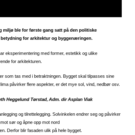
 miljø ble for første gang satt på den politiske
få betydning for arkitektur og byggenæringen.
 vi har eksperimentering med former, estetikk og ulike
ende for arkitekturen.
r som tas med i betraktningen. Bygget skal tilpasses sine
lima påvirker flere aspekter, er det mye sol, vind, nedbør osv.
beth Heggelund Tørstad, Adm. dir Asplan Viak
nlegging og tilrettelegging. Solvinkelen endrer seg og påvirker
g mot sør og åpne opp mot nord
n. Derfor blir fasaden ulik på hele bygget.