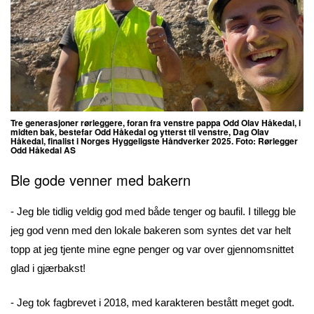
Tre generasjoner rørleggere, foran fra venstre pappa Odd Olav Håkedal, i
midten bak, bestefar Odd Håkedal og ytterst til venstre, Dag Olav
Håkedal, finalist i Norges Hyggeligste Håndverker 2025. Foto: Rørlegger
Odd Håkedal AS
Ble gode venner med bakern
- Jeg ble tidlig veldig god med både tenger og baufil. I tillegg ble
jeg god venn med den lokale bakeren som syntes det var helt
topp at jeg tjente mine egne penger og var over gjennomsnittet
glad i gjærbakst!
- Jeg tok fagbrevet i 2018, med karakteren bestått meget godt.