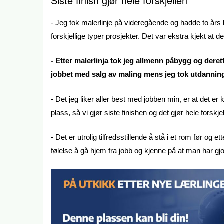
Siste finish
gjør hele forskjellen
- Jeg tok malerlinje på videregående og hadde to års l
forskjellige typer prosjekter. Det var ekstra kjekt at de
- Etter malerlinja tok jeg allmenn påbygg og dere
jobbet med salg av maling mens jeg tok utdanninge
- Det jeg liker aller best med jobben min, er at det er k
plass, så vi gjør siste finishen og det gjør hele forskje
- Det er utrolig tilfredsstillende å stå i et rom før og e
følelse å gå hjem fra jobb og kjenne på at man har gjor