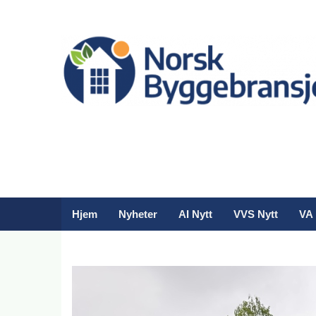
Hjem
Nyheter
AI Nytt
VVS Nytt
VA 