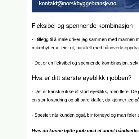
Fleksibel og spennende kombinasjon
- I tillegg til å male driver jeg sammen med mannen min
mikrohytter vi leier ut, parallelt med håndverksoppd
- Det er en fleksibel og spennende kombinasjon, selv
Hva er ditt største øyeblikk i jobben?
- Det er kanskje ikke et stort øyeblikk, men flere. De ga
en stor forandring og alt bare klaffer, da kjenner jeg p
- Spesielt når kunden også blir fornøyd og man føler a
Hvis du kunne bytte jobb med et annet håndverksfa