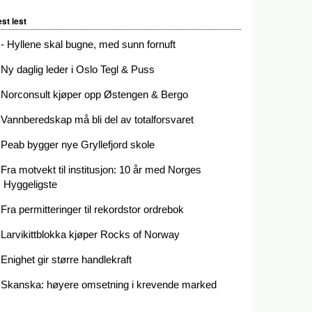
st lest
- Hyllene skal bugne, med sunn fornuft
Ny daglig leder i Oslo Tegl & Puss
Norconsult kjøper opp Østengen & Bergo
Vannberedskap må bli del av totalforsvaret
Peab bygger nye Gryllefjord skole
Fra motvekt til institusjon: 10 år med Norges
Hyggeligste
Fra permitteringer til rekordstor ordrebok
Larvikittblokka kjøper Rocks of Norway
Enighet gir større handlekraft
Skanska: høyere omsetning i krevende marked