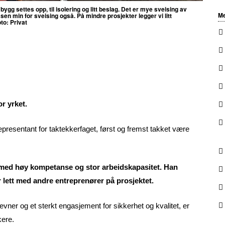
ygg settes opp, til isolering og litt beslag.
Det er mye sveising av
Me
ssen min for sveising også.
På mindre prosjekter legger vi litt
to: Privat
r yrket.
presentant for taktekkerfaget, først og fremst takket være
 med høy kompetanse og stor arbeidskapasitet. Han
lett med andre entreprenører på prosjektet.
ner og et sterkt engasjement for sikkerhet og kvalitet, er
kere.