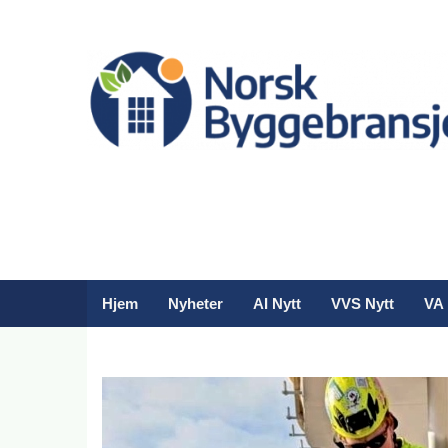
Hjem
Nyheter
AI Nytt
VVS Nytt
VA 