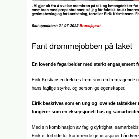
- Vi gjør alt fra å sveise membran på tak og betongdekker før b
membran med propanbrenner, så jeg får faktisk brukt intere
gesimsbeslag og forkantbeslag, forteller Eirik Kristiansen. Fo
Sist oppdatert: 21-07-2025
Bransjeprat
Fant drømmejobben på taket
En lovende fagarbeider med sterkt engasjement fo
Eirik Kristiansen trekkes frem som en fremragende re
hans faglige styrke, og personlige egenskaper.
Eirik beskrives som en ung og lovende taktekker
fungerer som en eksepsjonell bas og samarbeider 
Med sin kombinasjon av faglig dyktighet, samarbeidsev
Eirik et forbilde for kommende generasjoner håndver