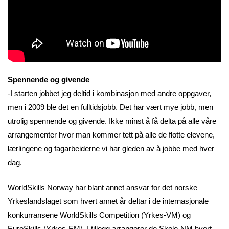
Spennende og givende
-I starten jobbet jeg deltid i kombinasjon med andre oppgaver,
men i 2009 ble det en fulltidsjobb. Det har vært mye jobb, men
utrolig spennende og givende. Ikke minst å få delta på alle våre
arrangementer hvor man kommer tett på alle de flotte elevene,
lærlingene og fagarbeiderne vi har gleden av å jobbe med hver
dag.
WorldSkills Norway har blant annet ansvar for det norske
Yrkeslandslaget som hvert annet år deltar i de internasjonale
konkurransene WorldSkills Competition (Yrkes-VM) og
EuroSkills (Yrkes-EM). I tillegg arrangerer de Skole-NM hvert