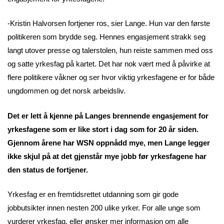
-Kristin Halvorsen fortjener ros, sier Lange. Hun var den første
politikeren som brydde seg. Hennes engasjement strakk seg
langt utover presse og talerstolen, hun reiste sammen med oss
og satte yrkesfag på kartet. Det har nok vært med å påvirke at
flere politikere våkner og ser hvor viktig yrkesfagene er for både
ungdommen og det norsk arbeidsliv.
Det er lett å kjenne på Langes brennende engasjement for
yrkesfagene som er like stort i dag som for 20 år siden.
Gjennom årene har WSN oppnådd mye, men Lange legger
ikke skjul på at det gjenstår mye jobb før yrkesfagene har
den status de fortjener.
Yrkesfag er en fremtidsrettet utdanning som gir gode
jobbutsikter innen nesten 200 ulike yrker. For alle unge som
vurderer yrkesfag, eller ønsker mer informasjon om alle