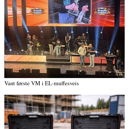
Vant første VM i EL-muffesveis