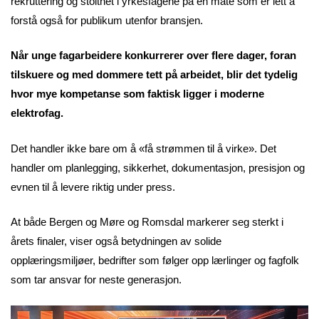
rekruttering og stolthet i yrkesfagene på en måte som er lett å
forstå også for publikum utenfor bransjen.
Når unge fagarbeidere konkurrerer over flere dager, foran
tilskuere og med dommere tett på arbeidet, blir det tydelig
hvor mye kompetanse som faktisk ligger i moderne
elektrofag.
Det handler ikke bare om å «få strømmen til å virke». Det
handler om planlegging, sikkerhet, dokumentasjon, presisjon og
evnen til å levere riktig under press.
At både Bergen og Møre og Romsdal markerer seg sterkt i
årets finaler, viser også betydningen av solide
opplæringsmiljøer, bedrifter som følger opp lærlinger og fagfolk
som tar ansvar for neste generasjon.