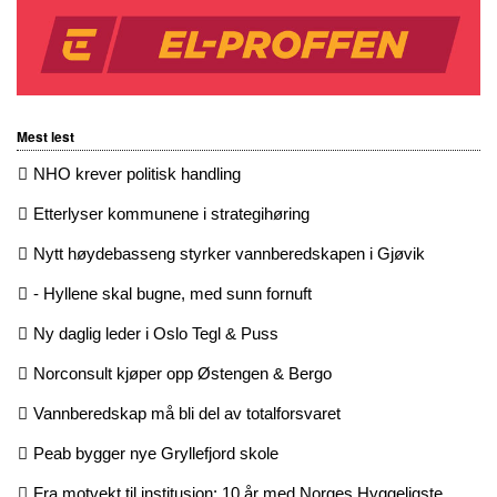
Mest lest
NHO krever politisk handling
Etterlyser kommunene i strategihøring
Nytt høydebasseng styrker vannberedskapen i Gjøvik
- Hyllene skal bugne, med sunn fornuft
Ny daglig leder i Oslo Tegl & Puss
Norconsult kjøper opp Østengen & Bergo
Vannberedskap må bli del av totalforsvaret
Peab bygger nye Gryllefjord skole
Fra motvekt til institusjon: 10 år med Norges Hyggeligste