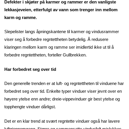
Defekter i skjøter på karmer og rammer er den vanligste
lekkasjeveien, etterfulgt av vann som trenger inn mellom
karm og ramme.
Slepelister langs åpningskantene til karmer og vindusrammer
viser seg å forbedre regntettheten betydelig. Å redusere
klaringen mellom karm og ramme ser imidlertid ikke ut til å
forbedre regntettheten, forteller Gullbrekken.
Har forbedret seg over tid
Den generelle trenden er at luft- og regntettheten til vinduene har
forbedret seg over tid. Enkelte typer vinduer viser jevnt over en
høyere ytelse enn andre; dreie-vippevinduer gir best ytelse og
topphengte vinduer dårligst.
Det er en klar trend at svært regntette vinduer også har lavere
luftgjennomgang. Større og sammensatte vindusfelt mislykkes