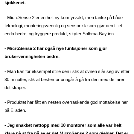
kjøkkenet.
- MicroSense 2 er en helt ny komfyrvakt, men tanke på både
teknologi, monteringsvennlig og sensorikk som gjør den til et
enda bedre, og tryggere produkt, skyter Solbraa-Bay inn.
- MicroSense 2 har også nye funksjoner som gjør
brukervennligheten bedre.
- Man kan for eksempel stille den i slik at ovnen slår seg av etter
30 minutter, slik at bestemor unngår å gå fra den med de farer
det skaper.
- Produktet har fått en nesten overraskende god mottakelse her
på Eliaden.
- Jeg snakket nettopp med 10 montører som alle var helt
klare på at fra nå av er det MicroSense 2 som gjelder. Det er