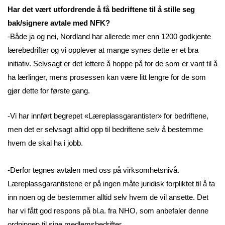
Har det vært utfordrende å få bedriftene til å stille seg
bak/signere avtale med NFK?
-Både ja og nei, Nordland har allerede mer enn 1200 godkjente
lærebedrifter og vi opplever at mange synes dette er et bra
initiativ. Selvsagt er det lettere å hoppe på for de som er vant til å
ha lærlinger, mens prosessen kan være litt lengre for de som
gjør dette for første gang.
-Vi har innført begrepet «Læreplassgarantister» for bedriftene,
men det er selvsagt alltid opp til bedriftene selv å bestemme
hvem de skal ha i jobb.
-Derfor tegnes avtalen med oss på virksomhetsnivå.
Læreplassgarantistene er på ingen måte juridisk forpliktet til å ta
inn noen og de bestemmer alltid selv hvem de vil ansette. Det
har vi fått god respons på bl.a. fra NHO, som anbefaler denne
ordningen til sine medlemsbedrifter.