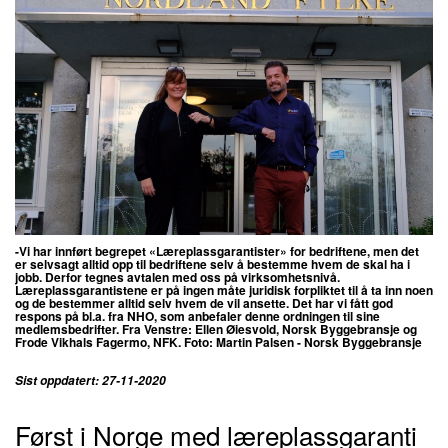
-Vi har innført begrepet «Læreplassgarantister» for bedriftene, men det
er selvsagt alltid opp til bedriftene selv å bestemme hvem de skal ha i
jobb. Derfor tegnes avtalen med oss på virksomhetsnivå.
Læreplassgarantistene er på ingen måte juridisk forpliktet til å ta inn noen
og de bestemmer alltid selv hvem de vil ansette. Det har vi fått god
respons på bl.a. fra NHO, som anbefaler denne ordningen til sine
medlemsbedrifter. Fra Venstre: Ellen Øiesvold, Norsk Byggebransje og
Frode Vikhals Fagermo, NFK.
Foto: Martin Palsen - Norsk Byggebransje
Sist oppdatert: 27-11-2020
Først i Norge med læreplassgaranti