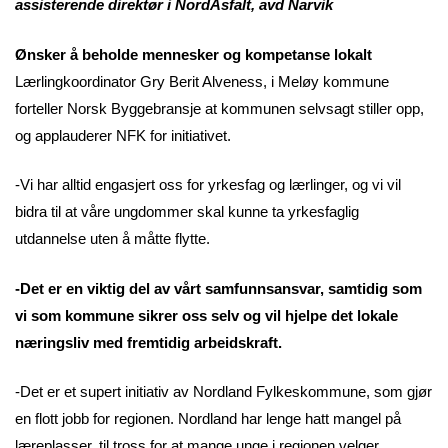
assisterende direktør i NordAsfalt, avd Narvik
Ønsker å beholde mennesker og kompetanse lokalt
Lærlingkoordinator Gry Berit Alveness, i Meløy kommune
forteller Norsk Byggebransje at kommunen selvsagt stiller opp,
og applauderer NFK for initiativet.
-Vi har alltid engasjert oss for yrkesfag og lærlinger, og vi vil
bidra til at våre ungdommer skal kunne ta yrkesfaglig
utdannelse uten å måtte flytte.
-Det er en viktig del av vårt samfunnsansvar, samtidig som
vi som kommune sikrer oss selv og vil hjelpe det lokale
næringsliv med fremtidig arbeidskraft.
-Det er et supert initiativ av Nordland Fylkeskommune, som gjør
en flott jobb for regionen. Nordland har lenge hatt mangel på
læreplasser, til tross for at mange unge i regionen velger