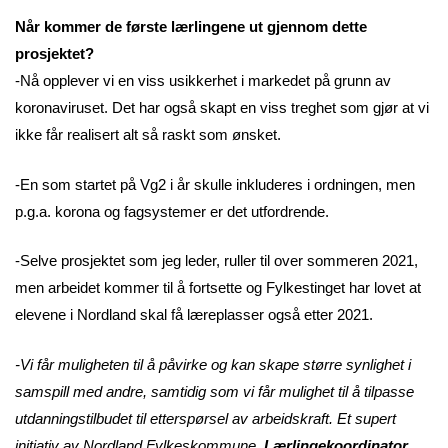
Når kommer de første lærlingene ut gjennom dette
prosjektet?
-Nå opplever vi en viss usikkerhet i markedet på grunn av
koronaviruset. Det har også skapt en viss treghet som gjør at vi
ikke får realisert alt så raskt som ønsket.
-En som startet på Vg2 i år skulle inkluderes i ordningen, men
p.g.a. korona og fagsystemer er det utfordrende.
-Selve prosjektet som jeg leder, ruller til over sommeren 2021,
men arbeidet kommer til å fortsette og Fylkestinget har lovet at
elevene i Nordland skal få læreplasser også etter 2021.
-Vi får muligheten til å påvirke og kan skape større synlighet i
samspill med andre, samtidig som vi får mulighet til å tilpasse
utdanningstilbudet til etterspørsel av arbeidskraft. Et supert
initiativ av Nordland Fylkeskommune.
Lærlingekoordinator