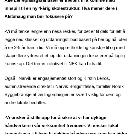
Alle Læreplassgarantister er invitert til å komme med
innspill til en ny 4-årig skolestruktur. Hva mener dere i
Alstahaug man bør fokusere på?
-Vi må tenke lengre enn nesa rekker, for det er til dels for lett å
legge ned klasser og utdanningstilbud basert på her og nå, uten
å se 2-5 år fram i tid. Vi må opprettholde og kanskje til og med
skape flere yrkesrettet løp der utdanningen fokuserer på faglig
kunnskap. Det tror vi initiativet til NFK kan bidra til.
Også i Narvik er engasjementet stort og Kirstin Leiros,
administrerende direktør i Narvik Boligstiftelse, forteller Norsk
Byggebransje at lærlingordningen er svært viktig for dem og
andre lokale bedrifter.
-Vi ønsker å stille opp for å sikre at vi har dyktige
håndverkere i vår virksomhet fremover. Vi ønsker lokal
kompetanse, i tillegg til dyktige håndverkere som kan bidra