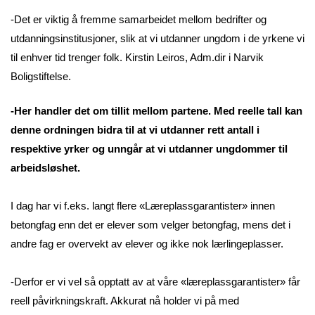
-Det er viktig å fremme samarbeidet mellom bedrifter og
utdanningsinstitusjoner, slik at vi utdanner ungdom i de yrkene vi
til enhver tid trenger folk. Kirstin Leiros, Adm.dir i Narvik
Boligstiftelse.
-Her handler det om tillit mellom partene. Med reelle tall kan
denne ordningen bidra til at vi utdanner rett antall i
respektive yrker og unngår at vi utdanner ungdommer til
arbeidsløshet.
I dag har vi f.eks. langt flere «Læreplassgarantister» innen
betongfag enn det er elever som velger betongfag, mens det i
andre fag er overvekt av elever og ikke nok lærlingeplasser.
-Derfor er vi vel så opptatt av at våre «læreplassgarantister» får
reell påvirkningskraft. Akkurat nå holder vi på med