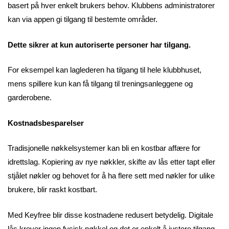
basert på hver enkelt brukers behov. Klubbens administratorer
kan via appen gi tilgang til bestemte områder.
Dette sikrer at kun autoriserte personer har tilgang.
For eksempel kan laglederen ha tilgang til hele klubbhuset,
mens spillere kun kan få tilgang til treningsanleggene og
garderobene.
Kostnadsbesparelser
Tradisjonelle nøkkelsystemer kan bli en kostbar affære for
idrettslag. Kopiering av nye nøkkler, skifte av lås etter tapt eller
stjålet nøkler og behovet for å ha flere sett med nøkler for ulike
brukere, blir raskt kostbart.
Med Keyfree blir disse kostnadene redusert betydelig. Digitale
lås krever ingen fysisk nøkkel og det er enkelt å justere tilgang