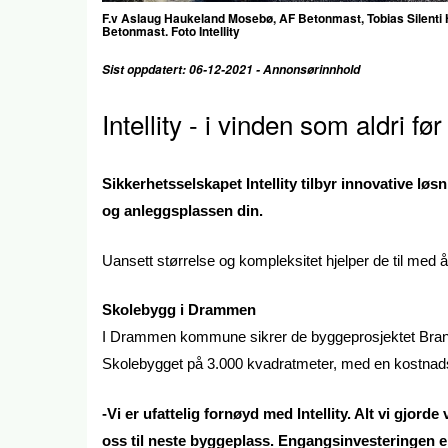
F.v Aslaug Haukeland Mosebø, AF Betonmast, Tobias Silenti 
Betonmast. Foto Intellity
Sist oppdatert: 06-12-2021 - Annonsørinnhold
Intellity - i vinden som aldri før
Sikkerhetsselskapet Intellity tilbyr innovative l
og anleggsplassen din.
Uansett størrelse og kompleksitet hjelper de til med 
Skolebygg i Drammen
I Drammen kommune sikrer de byggeprosjektet Bra
Skolebygget på 3.000 kvadratmeter, med en kostnadsra
-Vi er ufattelig fornøyd med Intellity. Alt vi gjor
oss til neste byggeplass. Engangsinvesteringen er