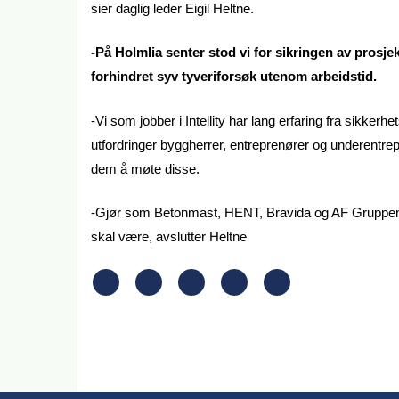
sier daglig leder Eigil Heltne.
-På Holmlia senter stod vi for sikringen av prosj
forhindret syv tyveriforsøk utenom arbeidstid.
-Vi som jobber i Intellity har lang erfaring fra sikker
utfordringer byggherrer, entreprenører og underentre
dem å møte disse.
-Gjør som Betonmast, HENT, Bravida og AF Gruppen me
skal være, avslutter Heltne