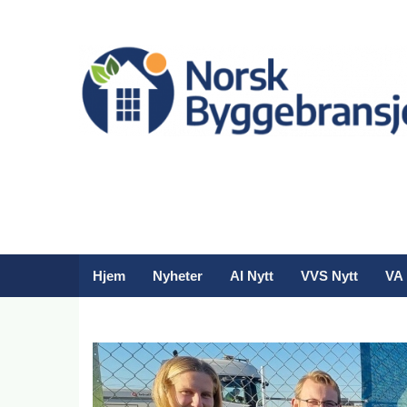
Hjem
Nyheter
AI Nytt
VVS Nytt
VA 