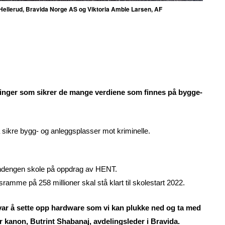
Hellerud, Bravida Norge AS og Viktoria Amble Larsen, AF
øsninger som sikrer de mange verdiene som finnes på bygge-
å sikre bygg- og anleggsplasser mot kriminelle.
ndengen skole på oppdrag av HENT.
mme på 258 millioner skal stå klart til skolestart 2022.
de var å sette opp hardware som vi kan plukke ned og ta med
 kanon, Butrint Shabanaj, avdelingsleder i Bravida.