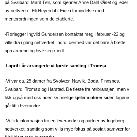
på Svalbard, Marit Tøn, som kjenner Anne Dahl Øiset og leder
av nettverket Eli Heyerdahl-Eide i forbindelse med
mentorordningen som de etablerte.
-Rørlegger Ingvild Gundersen kontaktet meg i februar -22 og
ville dra i gang nettverket i nord, dermed var det bare å brette
opp armene og hive seg rundt.
-I april i år arrangerte vi første samling i Tromsø.
-Vi var ca. 25 damer fra Svolvær, Narvik, Bodø, Finnsnes,
Svalbard, Tromsø og Harstad. De fleste fra rørbransjen, men vi
fikk også med oss noen kvinnelige kjølemontører siden fagene
går litt i hverandre.
-Vi fikk informasjon fra en leverandør og partner av Ingeborg-
nettverket, samtidig som vi la mye fokus på sosialt samvær for