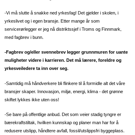
-Vi må slutte å snakke ned yrkesfag! Det gjelder i skolen, i
yrkeslivet og i egen bransje. Etter mange år som
servicerørlegger er jeg nå distriktssjef i Troms og Finnmark,
med fagbrev i bunn.
-Fagbrev og/eller svennebrev legger grunnmuren for uante
muligheter videre i karrieren. Det må lærere, foreldre og
yrkesveiledere ta inn over seg.
-Samtidig må håndverkere bli flinkere til å formidle alt det våre
bransjer skaper. Innovasjon, miljø, energi, klima - det grønne
skiftet lykkes ikke uten oss!
-Se bare på offentlige anbud. Det som veier stadig tyngre er
bærekraftstiltak, hvilken kunnskap og planer man har for å
redusere utslipp, håndtere avfall, fossil/utslippsfri byggeplass.