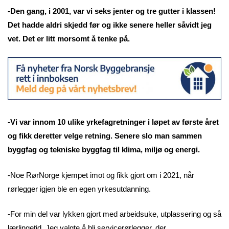
-Den gang, i 2001, var vi seks jenter og tre gutter i klassen!
Det hadde aldri skjedd før og ikke senere heller såvidt jeg
vet. Det er litt morsomt å tenke på.
-Vi var innom 10 ulike yrkefagretninger i løpet av første året
og fikk deretter velge retning. Senere slo man sammen
byggfag og tekniske byggfag til klima, miljø og energi.
-Noe RørNorge kjempet imot og fikk gjort om i 2021, når
rørlegger igjen ble en egen yrkesutdanning.
-For min del var lykken gjort med arbeidsuke, utplassering og så
lærlingetid. Jeg valgte å bli servicerørlegger, der