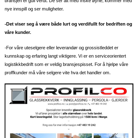
bransjen er gull verdt. De ser alt med friske øyne, kommer med
nye innspill og ser muligheter.
-Det viser seg å være både lurt og verdifullt for bedriften og
våre kunder.
-For våre uteselgere eller leverandør og grossistleddet er
kunnskap og erfaring langt viktigere. Vi er en serviceorientert
logistikkbedrift som er veldig bransjespisset. For å hjelpe våre
proffkunder må våre selgere vite hva det handler om.