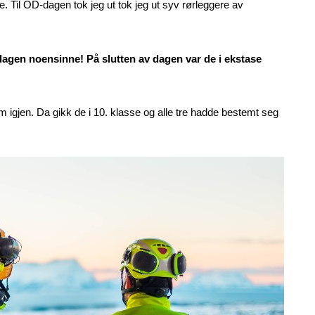
te. Til OD-dagen tok jeg ut tok jeg ut syv rørleggere av
agen noensinne! På slutten av dagen var de i ekstase
 igjen. Da gikk de i 10. klasse og alle tre hadde bestemt seg