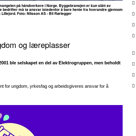
me mangelen på håndverkere i Norge. Byggebransjen er kun slått av
le bedrifter må ta ansvar istedenfor å bare hente fra hverandre gjennom
Lillejord. Foto: Nilsson AS - Bli Rørlegger
gdom og læreplasser
I 2001 ble selskapet en del av Elektrogruppen, men beholdt
ent for ungdom, yrkesfag og arbeidsgiveres ansvar for å