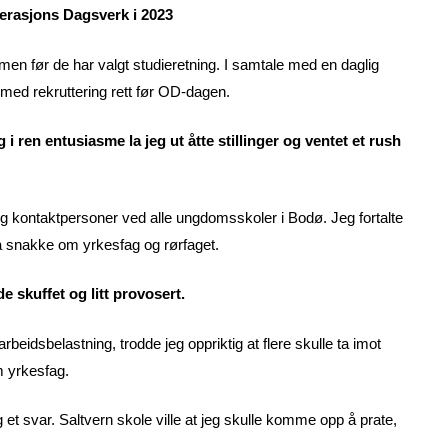
perasjons Dagsverk i 2023
 før de har valgt studieretning. I samtale med en daglig
en med rekruttering rett før OD-dagen.
 i ren entusiasme la jeg ut åtte stillinger og ventet et rush
og kontaktpersoner ved alle ungdomsskoler i Bodø. Jeg fortalte
å snakke om yrkesfag og rørfaget.
e skuffet og litt provosert.
rbeidsbelastning, trodde jeg oppriktig at flere skulle ta imot
m yrkesfag.
g et svar. Saltvern skole ville at jeg skulle komme opp å prate,