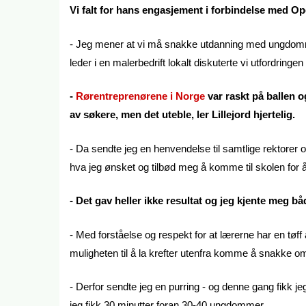
Vi falt for hans engasjement i forbindelse med O
- Jeg mener at vi må snakke utdanning med ungdommen
leder i en malerbedrift lokalt diskuterte vi utfordring
-
Rørentreprenørene i Norge
var raskt på ballen og
av søkere, men det uteble, ler Lillejord hjertelig.
- Da sendte jeg en henvendelse til samtlige rektorer 
hva jeg ønsket og tilbød meg å komme til skolen for 
- Det gav heller ikke resultat og jeg kjente meg båd
- Med forståelse og respekt for at lærerne har en tøff a
muligheten til å la krefter utenfra komme å snakke o
- Derfor sendte jeg en purring - og denne gang fikk je
jeg fikk 30 minutter foran 30-40 ungdommer.