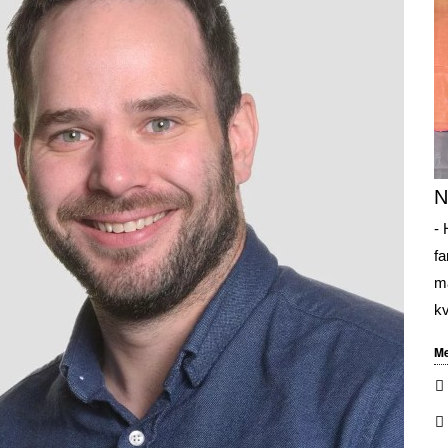
N
- 
fa
ma
kv
Me