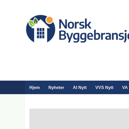
Hjem
Nyheter
AI Nytt
VVS Nytt
VA 