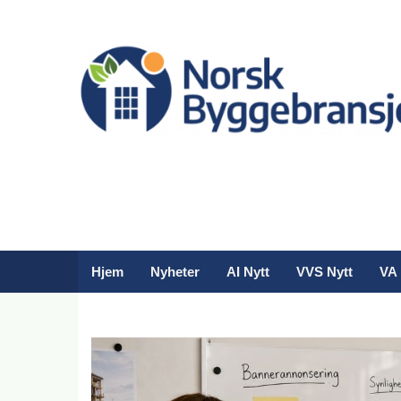
Hjem
Nyheter
AI Nytt
VVS Nytt
VA 