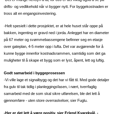
drifts- og vedlikehold når vi bygger nytt. For byggekostnaden er
tross alt en engangsinvestering.
-Helt spesielt i dette prosjektet, er at hele huset står oppe på
bakken, ingenting er gravd ned i jorda. Anlegget har en diameter
på 67 meter og svømmebassengene befinner seg en etasje
over gateplan, 4-5 meter opp i lufta. Det var avgjørende for å
kunne bygge innenfor kostnadsrammen, samtidig som det ga
muligheter til å skape et bygg som er lyst, åpent, lett og luftig.
Godt samarbeid i byggeprosessen
-Vi ville lage et signalbygg og det har vi fått til. Med gode detaljer
fra gulv til tak tidlig i planleggingsfasen, i nært, tverrfaglig
samarbeid med de som skal sikre utførelsen, ble det lett å
gjennomføre - uten store overraskelser, sier Fuglu.
-Her er det lett å være positiv, sier Erlend Kvarekvål. -