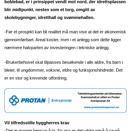
boblebad, er i prinsippet vendt mot nord, der idrettsplassen
blir midtpunkt, nesten som et torg, omgitt av
skolebygninger, idretthall og svømmehallen.
-Før et prosjekt kan bli realitet må man vise at det er økonomisk
gjennomførbart. Areal koster, men i et anlegg som dette ligger
nærmere halvparten av investeringen i tekniske anlegg.
-Brukerbehovet skal tilpasses besøkende i alle aldre, fra barn i
bleier, til ungdommer, voksne, eldre og funksjonshindrede. Det
er en stor og krevende utfordring.
Vil tilfredsstille byggherres krav
-Det er mange hensyn å ta, for oss er det viktig også å se på