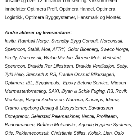
ansatte og over 12 milliarder i omsetning. Virksomheten
innbefatter Optimera Proff, Optimera Handel, Optimera
Logistikk, Optimera Byggsystemer, Hansmark og Montér.
Andre aktører og leverandører:
Insitu, Rambøll Norge, Svendby Bygg Consult, Norconsult,
Spenncon, Stabil, Moe, AFRY, Solør Bioenerg, Sweco Norge,
Firefly, Norconsult, Walan Maskin, Åkrene Mek. Verksted,
Spenncon, Bravida Rør Lillestrøm, Bravida Ventilasjon, Seby,
Tylö Helo, Stenseth & RS, Franke Onsrud Blikkslageri,
Optimera, IBL, Byggimpuls, Epoxy Betong Service, Mjøsen
Murmesterforretning, SAXI, Øyan & Schie Fuging, R3, Rovik
Montasje, Ragnar Andersson, Norrøna, Kinnarps, Idema,
Cramo, Ingeborg Beslag & Låssystemer, Edvardsson
Entreprenør, Seierstad Pelemaskiner, Vental, Profilteam,
Radonmannen, Bråthen Mekaniske, Aquatiq Hygiene Systems,
Otis, Reklameconsult, Christiania Stillas, Koltek, Lian, Oslo