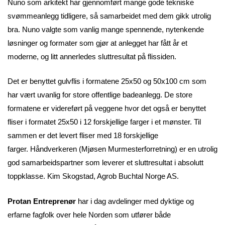
Nuno som arkitekt har gjennomført mange gode tekniske
svømmeanlegg tidligere, så samarbeidet med dem gikk utrolig
bra. Nuno valgte som vanlig mange spennende, nytenkende
løsninger og formater som gjør at anlegget har fått år et
moderne, og litt annerledes sluttresultat på flissiden.
Det er benyttet gulvflis i formatene 25x50 og 50x100 cm som
har vært uvanlig for store offentlige badeanlegg. De store
formatene er videreført på veggene hvor det også er benyttet
fliser i formatet 25x50 i 12 forskjellige farger i et mønster. Til
sammen er det levert fliser med 18 forskjellige
farger. Håndverkeren (Mjøsen Murmesterforretning) er en utrolig
god samarbeidspartner som leverer et sluttresultat i absolutt
toppklasse. Kim Skogstad, Agrob Buchtal Norge AS.
Protan Entreprenør
har i dag avdelinger med dyktige og
erfarne fagfolk over hele Norden som utfører både