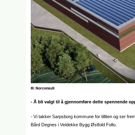
Ill: Norconsult
- Å bli valgt til å gjennomføre dette spennende o
- Vi takker Sarpsborg kommune for tilliten og ser frem 
Bård Degnes i Veidekke Bygg Østfold Follo.