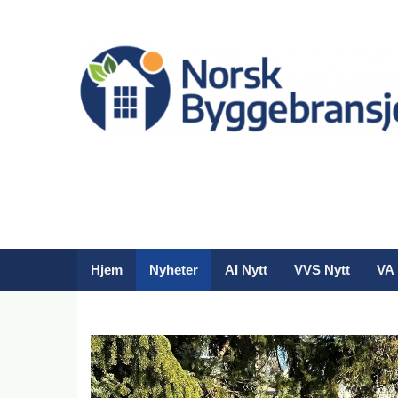
Hjem
Nyheter
AI Nytt
VVS Nytt
VA 