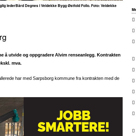
glig lederBård Degnes i Veidekke Bygg Østfold Follo. Foto: Veidekke
Me
rg
e å utvide og oppgradere Alvim renseanlegg. Kontrakten
ekskl. mva.
 vi allerede har med Sarpsborg kommune fra kontrakten med de