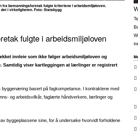
 fra bemanningsforetak fulgte kriteriene i arbeidsmiljøloven.
W
det i virkeligheten. Foto: Statsbygg
Te
Bo
tak fulgte i arbeidsmiljøloven
Wa
in
Me
kket innleie som ikke følger arbeidsmiljøloven og
. Samtidig viser kartleggingen at lærlinger er registrert
iøs byggenæring basert på fagkompetanse. I kontraktene med
lønns- og arbeidsvilkår, faglærte håndverkere, lærlinger og
 av byggeplassene sine, for å undersøke hvorvidt forholdene