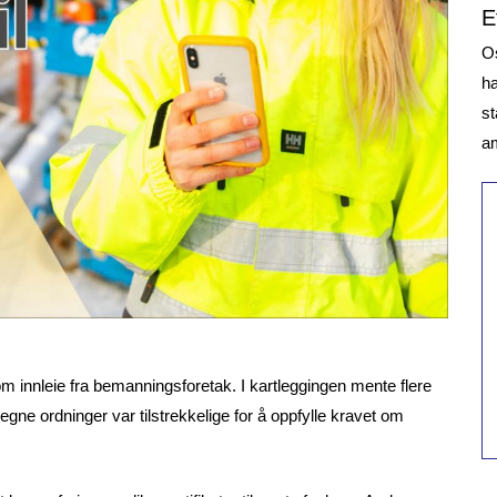
E
O
ha
st
am
m innleie fra bemanningsforetak. I kartleggingen mente flere
egne ordninger var tilstrekkelige for å oppfylle kravet om