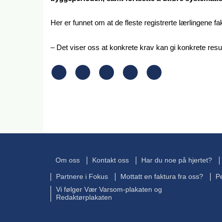
Her er funnet om at de fleste registrerte lærlingene fak
– Det viser oss at konkrete krav kan gi konkrete resul
Om oss
Kontakt oss
Har du noe på hjertet?
Partnere i Fokus
Mottatt en faktura fra oss?
P
Vi følger Vær Varsom-plakaten og
Redaktørplakaten