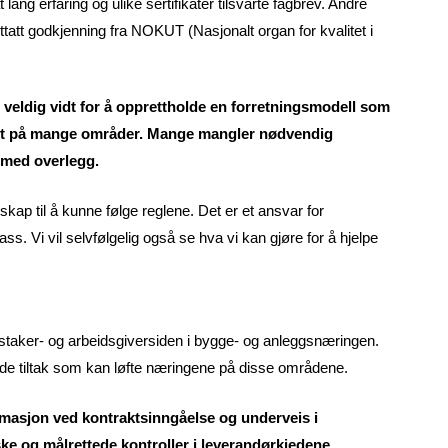
lang erfaring og ulike sertifikater tilsvarte fagbrev. Andre
tatt godkjenning fra NOKUT (Nasjonalt organ for kvalitet i
t veldig vidt for å opprettholde en forretningsmodell som
sert på mange områder. Mange mangler nødvendig
t med overlegg.
kap til å kunne følge reglene. Det er et ansvar for
ss. Vi vil selvfølgelig også se hva vi kan gjøre for å hjelpe
dstaker- og arbeidsgiversiden i bygge- og anleggsnæringen.
ede tiltak som kan løfte næringene på disse områdene.
ormasjon ved kontraktsinngåelse og underveis i
ke og målrettede kontroller i leverandørkjedene.