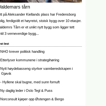
aldemars tårn
tt på Aleksander Kiellands plass har Fredensborg
lig, ferdigstilt et høyreist, stoisk bygg over 10 etasjer.
ldemrs Tårn er et unikt nytt bygg som ligger tett
ntil 3 verneverdige bygg...
st lest
NHO krever politisk handling
Etterlyser kommunene i strategihøring
Nytt høydebasseng styrker vannberedskapen i
Gjøvik
- Hyllene skal bugne, med sunn fornuft
Ny daglig leder i Oslo Tegl & Puss
Norconsult kjøper opp Østengen & Bergo