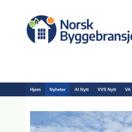
Hjem
Nyheter
AI Nytt
VVS Nytt
VA 