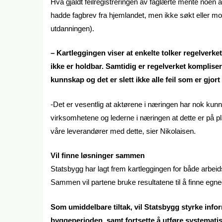
Hva gjaldt feilregistreringen av faglærte mente noen at 
hadde fagbrev fra hjemlandet, men ikke søkt eller mot
utdanningen).
– Kartleggingen viser at enkelte tolker regelverke
ikke er holdbar. Samtidig er regelverket kompli
kunnskap og det er slett ikke alle feil som er gjor
-Det er vesentlig at aktørene i næringen har nok kunns
virksomhetene og lederne i næringen at dette er på pla
våre leverandører med dette, sier Nikolaisen.
Vil finne løsninger sammen
Statsbygg har lagt frem kartleggingen for både arbei
Sammen vil partene bruke resultatene til å finne egn
Som umiddelbare tiltak, vil Statsbygg styrke inf
byggeperioden, samt fortsette å utføre systematis