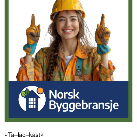
«Ta–lag–kast»