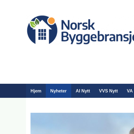
Hjem
Nyheter
AI Nytt
VVS Nytt
VA 