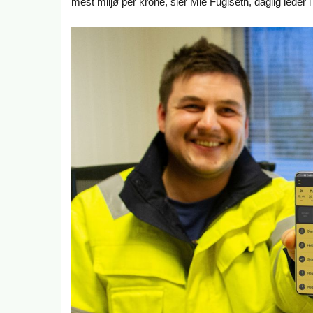
mest miljø per krone, sier Mie Fuglseth, daglig leder 