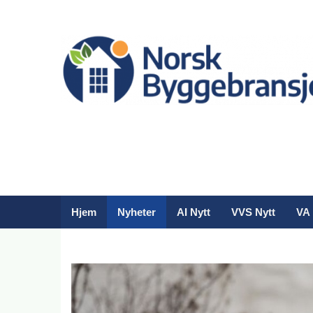
Hjem
Nyheter
AI Nytt
VVS Nytt
VA 