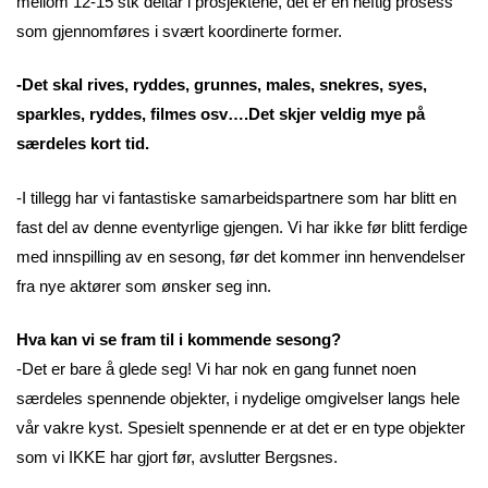
mellom 12-15 stk deltar i prosjektene, det er en heftig prosess
som gjennomføres i svært koordinerte former.
-Det skal rives, ryddes, grunnes, males, snekres, syes,
sparkles, ryddes, filmes osv….Det skjer veldig mye på
særdeles kort tid.
-I tillegg har vi fantastiske samarbeidspartnere som har blitt en
fast del av denne eventyrlige gjengen. Vi har ikke før blitt ferdige
med innspilling av en sesong, før det kommer inn henvendelser
fra nye aktører som ønsker seg inn.
Hva kan vi se fram til i kommende sesong?
-Det er bare å glede seg! Vi har nok en gang funnet noen
særdeles spennende objekter, i nydelige omgivelser langs hele
vår vakre kyst. Spesielt spennende er at det er en type objekter
som vi IKKE har gjort før, avslutter Bergsnes.