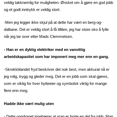
veldig takknemlig for muligheten. Ønsket om å gjøre en god jobb
og et godt inntrykk er veldig stort.
-Men jeg legger ikke skjul på at dette har vært en berg-og-
dalbane. Det er veldig stort å få tilliten, jeg har store sko å fylle
når jeg tar over etter Mads Clemmetsen.
- Han er en dyktig elektriker med en vanvittig
arbeidskapasitet som har imponert meg mer enn en gang.
-Skrekkblandet fryd beskriver det nok best, men akkurat nå er
jeg rolig, trygg og gleder meg. Det er en jobb som skal gjøres,
som er viktig for hver hytteeier og symbolsk viktig for mange
flere enn meg.
Hadde ikke vært mulig uten
- Dette oppdraget innebærer at man er borte en del fra jobb. Man