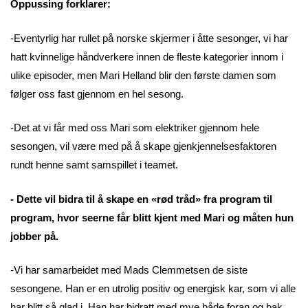
Oppussing forklarer:
-Eventyrlig har rullet på norske skjermer i åtte sesonger, vi har
hatt kvinnelige håndverkere innen de fleste kategorier innom i
ulike episoder, men Mari Helland blir den første damen som
følger oss fast gjennom en hel sesong.
-Det at vi får med oss Mari som elektriker gjennom hele
sesongen, vil være med på å skape gjenkjennelsesfaktoren
rundt henne samt samspillet i teamet.
- Dette vil bidra til å skape en «rød tråd» fra program til
program, hvor seerne får blitt kjent med Mari og måten hun
jobber på.
-Vi har samarbeidet med Mads Clemmetsen de siste
sesongene. Han er en utrolig positiv og energisk kar, som vi alle
har blitt så glad i. Han har bidratt med mye både foran og bak