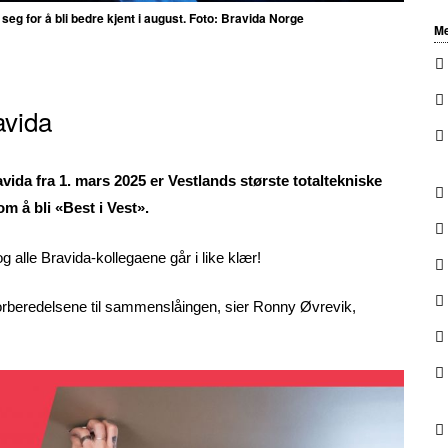
 seg for å bli bedre kjent i august. Foto: Bravida Norge
Me
avida
avida fra 1. mars 2025 er Vestlands største totaltekniske
 å bli «Best i Vest».
t og alle Bravida-kollegaene går i like klær!
 forberedelsene til sammenslåingen, sier Ronny Øvrevik,