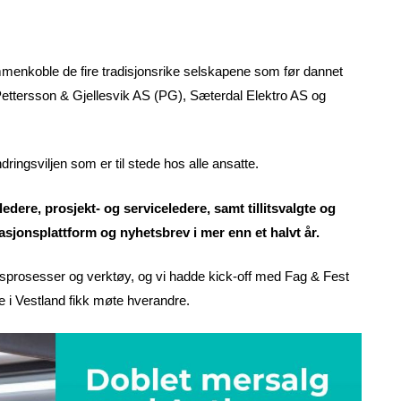
nkoble de fire tradisjonsrike selskapene som før dannet
ttersson & Gjellesvik AS (PG), Sæterdal Elektro AS og
ringsviljen som er til stede hos alle ansatte.
edere, prosjekt- og serviceledere, samt tillitsvalgte og
asjonsplattform og nyhetsbrev i mer enn et halvt år.
dsprosesser og verktøy, og vi hadde kick-off med Fag & Fest
ne i Vestland fikk møte hverandre.