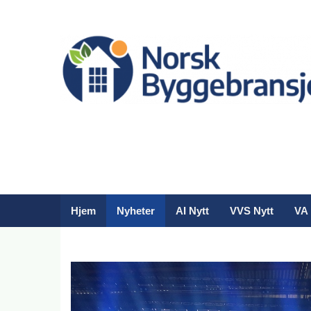
Hjem
Nyheter
AI Nytt
VVS Nytt
VA 