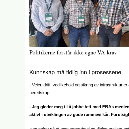
Politikerne forstår ikke egne VA-krav
Kunnskap må tidlig inn i prosessene
- Veier, drift, vedlikehold og sikring av infrastruktur
beredskap.
- Jeg gleder meg til å jobbe tett med EBAs medle
aktivt i utviklingen av gode rammevilkår. Forutsig
Han peker på at godt samarbeid og dialog mellom ent