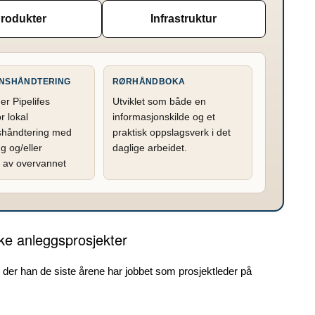
rodukter
Infrastruktur
NSHÅNDTERING
RØRHÅNDBOKA
er Pipelifes
Utviklet som både en
r lokal
informasjonskilde og et
shåndtering med
praktisk oppslagsverk i det
g og/eller
daglige arbeidet.
on av overvannet
ske anleggsprosjekter
er han de siste årene har jobbet som prosjektleder på