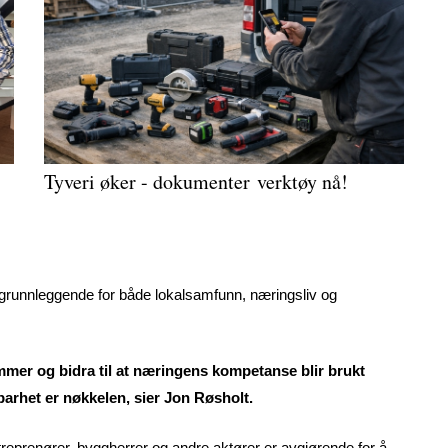
Tyveri øker - dokumenter verktøy nå!
 er grunnleggende for både lokalsamfunn, næringsliv og
mmer og bidra til at næringens kompetanse blir brukt
barhet er nøkkelen, sier Jon Røsholt.
reprenører, byggherrer og andre aktører er avgjørende for å