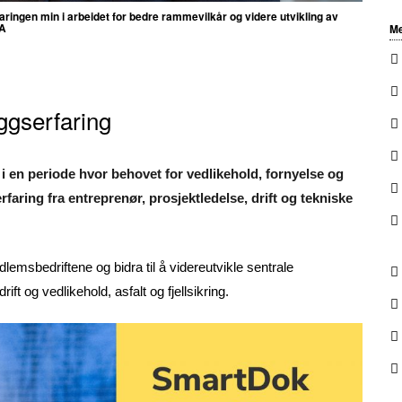
rfaringen min i arbeidet for bedre rammevilkår og videre utvikling av
BA
Me
ggserfaring
i en periode hvor behovet for vedlikehold, fornyelse og
faring fra entreprenør, prosjektledelse, drift og tekniske
lemsbedriftene og bidra til å videreutvikle sentrale
ift og vedlikehold, asfalt og fjellsikring.