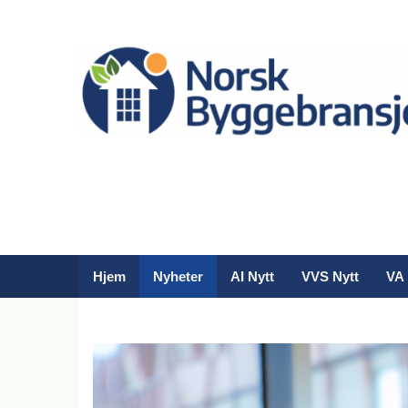
Hjem
Nyheter
AI Nytt
VVS Nytt
VA 