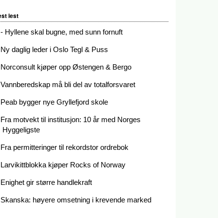
st lest
- Hyllene skal bugne, med sunn fornuft
Ny daglig leder i Oslo Tegl & Puss
Norconsult kjøper opp Østengen & Bergo
Vannberedskap må bli del av totalforsvaret
Peab bygger nye Gryllefjord skole
Fra motvekt til institusjon: 10 år med Norges
Hyggeligste
Fra permitteringer til rekordstor ordrebok
Larvikittblokka kjøper Rocks of Norway
Enighet gir større handlekraft
Skanska: høyere omsetning i krevende marked