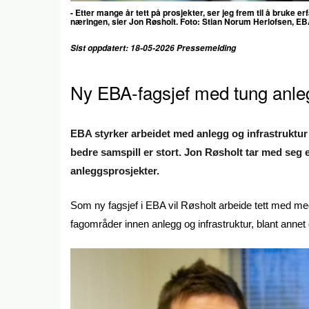
- Etter mange år tett på prosjekter, ser jeg frem til å bruke e
næringen, sier Jon Røsholt. Foto: Stian Norum Herlofsen, E
Sist oppdatert: 18-05-2026 Pressemelding
Ny EBA-fagsjef med tung anle
EBA styrker arbeidet med anlegg og infrastruktur 
bedre samspill er stort. Jon Røsholt tar med seg er
anleggsprosjekter.
Som ny fagsjef i EBA vil Røsholt arbeide tett med med
fagområder innen anlegg og infrastruktur, blant annet dr