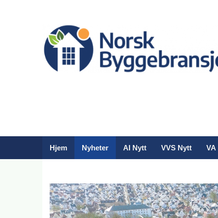
Hjem
Nyheter
AI Nytt
VVS Nytt
VA 