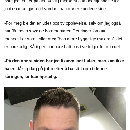
bare jeg tenker på det. Veldig morsomt å få anerkjennelse for
jobben man gjør og hvordan man møter kundene sine.
-For meg ble det en udelt positiv opplevelse, selv om jeg også
har fått noen spydige kommentarer. Det ringer fortsatt
mennesker som kaller meg “han derre hyggelige maleren”, det
er bare artig. Kåringen har bare hatt positive følger for min del.
-På den andre siden har jeg liksom lagt listen, man kan ikke
ha en dårlig dag på jobb etter å ha stilt opp i denne
kåringen, ler han hjertelig.