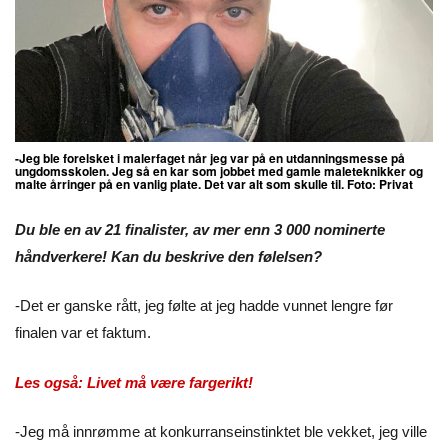
-Jeg ble forelsket i malerfaget når jeg var på en utdanningsmesse på
ungdomsskolen. Jeg så en kar som jobbet med gamle maleteknikker og
malte årringer på en vanlig plate. Det var alt som skulle til. Foto: Privat
Du ble en av 21 finalister, av mer enn 3 000 nominerte
håndverkere! Kan du beskrive den følelsen?
-Det er ganske rått, jeg følte at jeg hadde vunnet lengre før
finalen var et faktum.
Les også: Livet må være fargerikt!
-Jeg må innrømme at konkurranseinstinktet ble vekket, jeg ville