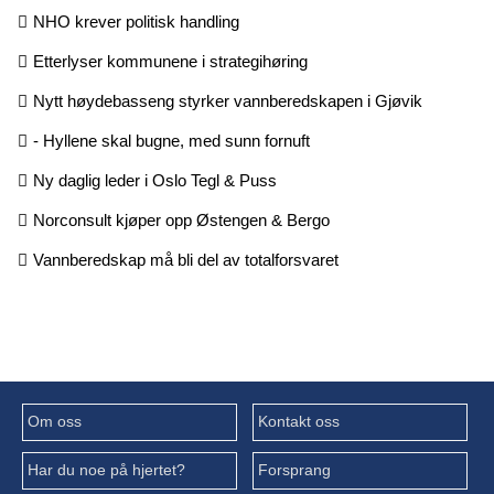
NHO krever politisk handling
Etterlyser kommunene i strategihøring
Nytt høydebasseng styrker vannberedskapen i Gjøvik
- Hyllene skal bugne, med sunn fornuft
Ny daglig leder i Oslo Tegl & Puss
Norconsult kjøper opp Østengen & Bergo
Vannberedskap må bli del av totalforsvaret
Om oss
Kontakt oss
Har du noe på hjertet?
Forsprang