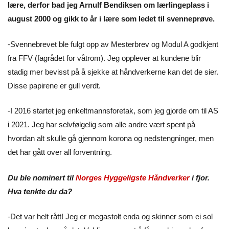
lære, derfor bad jeg Arnulf Bendiksen om lærlingeplass i
august 2000 og gikk to år i lære som ledet til svenneprøve.
-Svennebrevet ble fulgt opp av Mesterbrev og Modul A godkjent
fra FFV (fagrådet for våtrom). Jeg opplever at kundene blir
stadig mer bevisst på å sjekke at håndverkerne kan det de sier.
Disse papirene er gull verdt.
-I 2016 startet jeg enkeltmannsforetak, som jeg gjorde om til AS
i 2021. Jeg har selvfølgelig som alle andre vært spent på
hvordan alt skulle gå gjennom korona og nedstengninger, men
det har gått over all forventning.
Du ble nominert til
Norges Hyggeligste Håndverker
i fjor.
Hva tenkte du da?
-Det var helt rått! Jeg er megastolt enda og skinner som ei sol