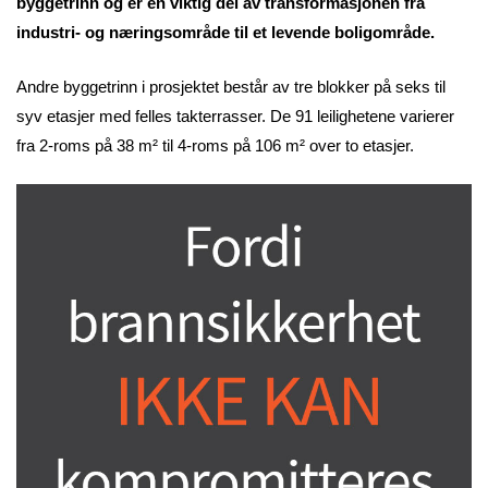
byggetrinn og er en viktig del av transformasjonen fra
industri- og næringsområde til et levende boligområde.
Andre byggetrinn i prosjektet består av tre blokker på seks til
syv etasjer med felles takterrasser. De 91 leilighetene varierer
fra 2-roms på 38 m² til 4-roms på 106 m² over to etasjer.