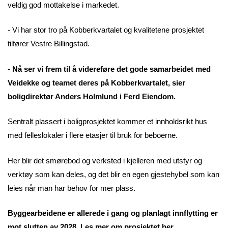
veldig god mottakelse i markedet.
- Vi har stor tro på Kobberkvartalet og kvalitetene prosjektet
tilfører Vestre Billingstad.
- Nå ser vi frem til å videreføre det gode samarbeidet med
Veidekke og teamet deres på Kobberkvartalet, sier
boligdirektør Anders Holmlund i Ferd Eiendom.
Sentralt plassert i boligprosjektet kommer et innholdsrikt hus
med felleslokaler i flere etasjer til bruk for beboerne.
Her blir det smørebod og verksted i kjelleren med utstyr og
verktøy som kan deles, og det blir en egen gjestehybel som kan
leies når man har behov for mer plass.
Byggearbeidene er allerede i gang og planlagt innflytting er
mot slutten av 2028. Les mer om prosjektet her.