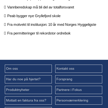
Vannberedskap må bli del av totalforsvaret
Peab bygger nye Gryllefjord skole
Fra motvekt til institusjon: 10 år med Norges Hyggeligste
Fra permitteringer til rekordstor ordrebok
Om oss
Kontakt oss
Har du noe på hjertet?
Forsprang
Produktnyheter
Partnere i Fokus
Mottatt en faktura fra oss?
Personværnerklering