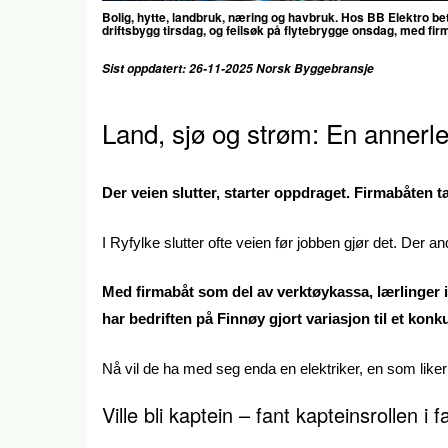
Bolig, hytte, landbruk, næring og havbruk. Hos BB Elektro b
driftsbygg tirsdag, og feilsøk på flytebrygge onsdag, med fir
Sist oppdatert: 26-11-2025 Norsk Byggebransje
Land, sjø og strøm: En annerl
Der veien slutter, starter oppdraget. Firmabåten ta
I Ryfylke slutter ofte veien før jobben gjør det. Der an
Med firmabåt som del av verktøykassa, lærlinger i 
har bedriften på Finnøy gjort variasjon til et konk
Nå vil de ha med seg enda en elektriker, en som liker 
Ville bli kaptein – fant kapteinsrollen i f