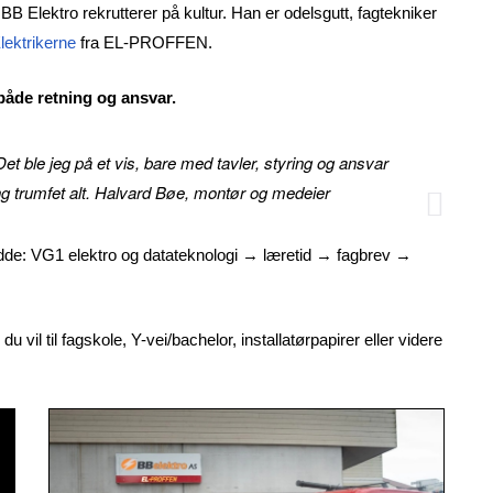
B Elektro rekrutterer på kultur. Han er odelsgutt, fagtekniker
Elektrikerne
fra EL-PROFFEN.
både retning og ansvar.
 Det ble jeg på et vis, bare med tavler, styring og ansvar
ng trumfet alt. Halvard Bøe, montør og medeier
edde: VG1 elektro og datateknologi → læretid → fagbrev →
 vil til fagskole, Y-vei/bachelor, installatørpapirer eller videre