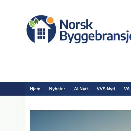
Hjem
Nyheter
AI Nytt
VVS Nytt
VA 