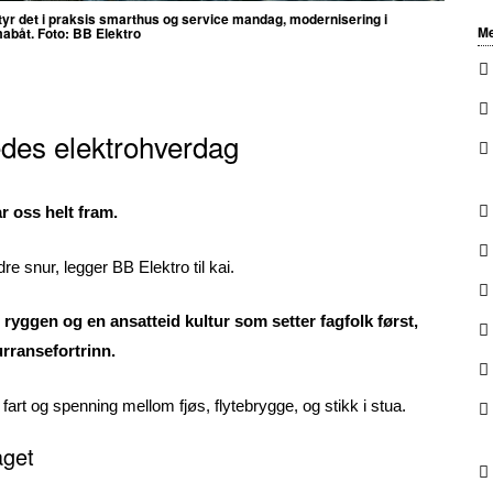
etyr det i praksis smarthus og service mandag, modernisering i
Me
mabåt. Foto: BB Elektro
edes elektrohverdag
r oss helt fram.
dre snur, legger BB Elektro til kai.
ryggen og en ansatteid kultur som setter fagfolk først,
urransefortrinn.
fart og spenning mellom fjøs, flytebrygge, og stikk i stua.
aget