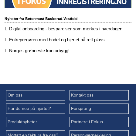
Nyheter fra Betonmast Buskerud-Vestfold:
Digital onboarding - besparelser som merkes i hverdagen
Entreprenøren med hodet og hjertet på rett plass
Norges grønneste kontorbygg!
Om oss
Kontakt oss
Har du noe på hjertet?
Forsprang
Produktnyheter
Partnere i Fokus
Mottatt en faktura fra oss?
Personværnerklering