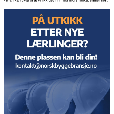
- Man kan trygt si at vi fikk det inn med morsmelka, smiler han.