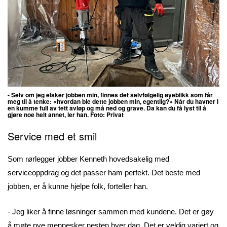
- Selv om jeg elsker jobben min, finnes det selvfølgelig øyeblikk som får
meg til å tenke: «hvordan ble dette jobben min, egentlig?»
Når du havner i
en kumme full av tett avløp og må ned og grave. Da kan du få lyst til å
gjøre noe helt annet, ler han. Foto: Privat
Service med et smil
Som rørlegger jobber Kenneth hovedsakelig med
serviceoppdrag og det passer ham perfekt. Det beste med
jobben, er å kunne hjelpe folk, forteller han.
- Jeg liker å finne løsninger sammen med kundene. Det er gøy
å møte nye mennesker nesten hver dag. Det er veldig variert og