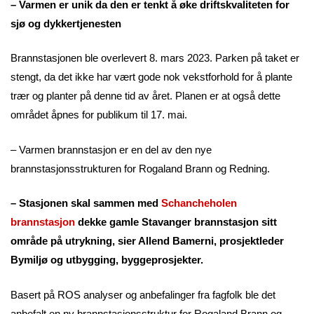
– Varmen er unik da den er tenkt å øke driftskvaliteten for
sjø og dykkertjenesten
Brannstasjonen ble overlevert 8. mars 2023. Parken på taket er
stengt, da det ikke har vært gode nok vekstforhold for å plante
trær og planter på denne tid av året. Planen er at også dette
området åpnes for publikum til 17. mai.
– Varmen brannstasjon er en del av den nye
brannstasjonsstrukturen for Rogaland Brann og Redning.
– Stasjonen skal sammen med
Schancheholen
brannstasjon
dekke gamle Stavanger brannstasjon sitt
område på utrykning, sier Allend Bamerni, prosjektleder
Bymiljø og utbygging, byggeprosjekter.
Basert på ROS analyser og anbefalinger fra fagfolk ble det
anbefalt en ny brannstasjonsstruktur for Rogaland Brann og