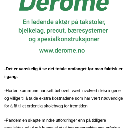
-Det er vanskelig å se det totale omfanget før man faktisk er
i gang.
-Horten kommune har sett behovet, vært involvert i løsningene
og villige til å ta de ekstra kostnadene som har vært nødvendige
for å få til et ordentlig skolebygg for fremtiden.
-Pandemien skapte mindre utfordringer enn på tidligere
prosjekter, så vi må kunne si at vi har opparbeidet oss erfaring