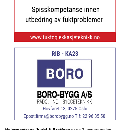
Malermestrene Juuhl & Bratfoss
er en 3. genererasjon