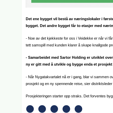
Det ene bygget vil bestå av næringslokaler i første 
bygget. Det andre bygget får to etasjer med næring
- Noe av det kjekkeste for oss i Veidekke er når vi får
tett samspill med kunden klarer å skape knallgode p
- Samarbeidet med Sartor Holding er utviklet over m
ny er gitt med å utvikle og bygge enda et prosje
- Når Nygatakvartalet nå er i gang, blar vi sammen ov
prosjekt og en ny spennende reise, sier distriktsle
Prosjekteringen starter opp straks. Det forventes bygges