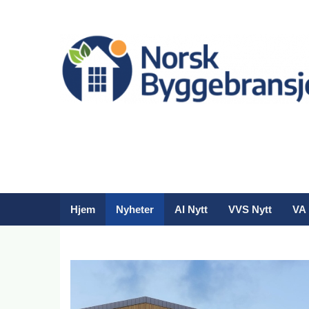
Hjem
Nyheter
AI Nytt
VVS Nytt
VA 