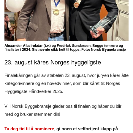
Alexander Albairekdar (t.v.) og Fredrick Gundersen. Begge tømrere og
finalister i 2024. Sistnevnte gikk helt til topps. Foto: Norsk Byggebransje
23. august kåres Norges hyggeligste
Finalekåringen går av stabelen 23. august, hvor juryen kårer åtte
kategorivinnere og en hovedvinner, som blir kåret til: Norges
Hyggeligste Håndverker 2025.
Vi i Norsk Byggebransje gleder oss til finalen og håper du blir
med og bruker stemmen din!
Ta deg tid til å nominere
, gi noen et velfortjent klapp på