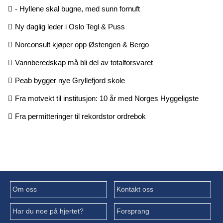
- Hyllene skal bugne, med sunn fornuft
Ny daglig leder i Oslo Tegl & Puss
Norconsult kjøper opp Østengen & Bergo
Vannberedskap må bli del av totalforsvaret
Peab bygger nye Gryllefjord skole
Fra motvekt til institusjon: 10 år med Norges Hyggeligste
Fra permitteringer til rekordstor ordrebok
Om oss
Kontakt oss
Har du noe på hjertet?
Forsprang