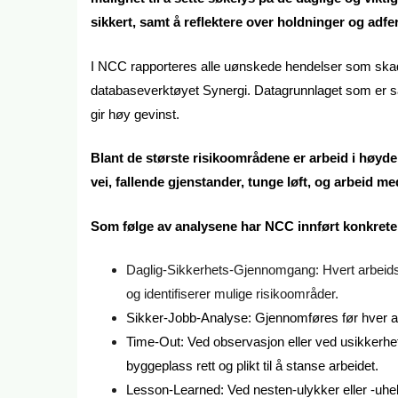
sikkert, samt å reflektere over holdninger og adfe
I NCC rapporteres alle uønskede hendelser som skade
databaseverktøyet Synergi. Datagrunnlaget som er saml
gir høy gevinst.
Blant de største risikoområdene er arbeid i høyden
vei, fallende gjenstander, tunge løft, og arbeid me
Som følge av analysene har NCC innført konkrete
Daglig-Sikkerhets-Gjennomgang: Hvert arbeid
og identifiserer mulige risikoområder.
Sikker-Jobb-Analyse: Gjennomføres før hver ar
Time-Out: Ved observasjon eller ved usikkerhet
byggeplass rett og plikt til å stanse arbeidet.
Lesson-Learned: Ved nesten-ulykker eller -uhe