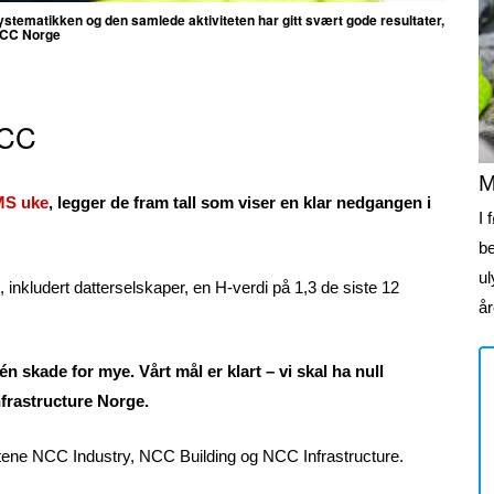
stematikken og den samlede aktiviteten har gitt svært gode resultater,
NCC Norge
NCC
M
S uke
, legger de fram tall som viser en klar nedgangen i
I 
b
ul
 inkludert datterselskaper, en H-verdi på 1,3 de siste 12
år
n skade for mye. Vårt mål er klart – vi skal ha null
nfrastructure Norge.
hetene NCC Industry, NCC Building og NCC Infrastructure.