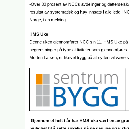
-Over 80 prosent av NCCs avdelinger og datterselska
resultat av systematisk og høy innsats i alle ledd i
Norge, i en melding.
HMS Uke
Denne uken gjennomfører NCC sin 11. HMS Uke på rad
begrensninger på type aktiviteter som gjennomføres
Morten Larsen, er likevel trygg på at nytten vil være st
-Gjennom et helt tiår har HMS-uka vært en av grun
mulighet til å sette søkelys på de daglige og vik