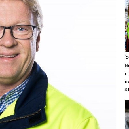
S
NC
e
in
si