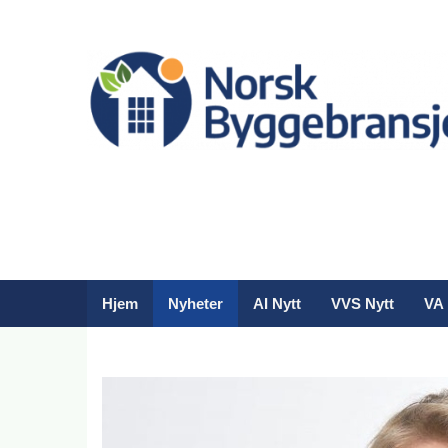
Hjem
Nyheter
AI Nytt
VVS Nytt
VA 