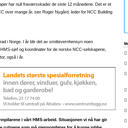
per har null fraværsskader de siste 12 månedene. Det er et
 NCC over mange år, sier Roger Nygård, leder for NCC Building
 i Norge. I år blir det av smittevernhensyn noen
Me
. HMS-sjef og koordinater for de norske NCC-selskapene,
or, også i år.
npilarene i vårt HMS-arbeid. Situasjonen vi nå har gir
tige rutinene som må gjennomføres for å kunne jobbe