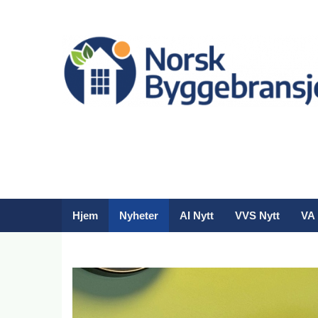
Hjem
Nyheter
AI Nytt
VVS Nytt
VA 