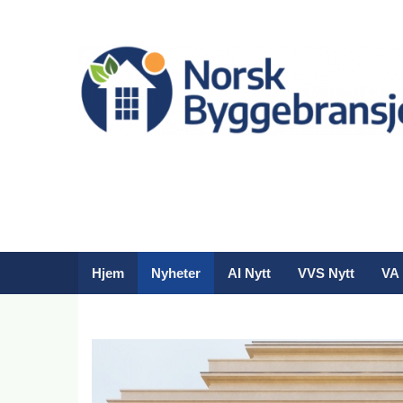
Hjem
Nyheter
AI Nytt
VVS Nytt
VA 