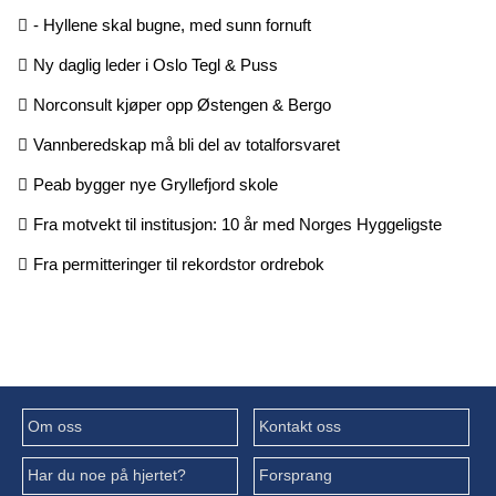
- Hyllene skal bugne, med sunn fornuft
Ny daglig leder i Oslo Tegl & Puss
Norconsult kjøper opp Østengen & Bergo
Vannberedskap må bli del av totalforsvaret
Peab bygger nye Gryllefjord skole
Fra motvekt til institusjon: 10 år med Norges Hyggeligste
Fra permitteringer til rekordstor ordrebok
Om oss
Kontakt oss
Har du noe på hjertet?
Forsprang