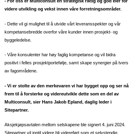
- For oss er Multiconsult en strategisk riktig og god eier for
videre utvikling og vekst innen våre forretningsområder.
- Dette vil gi mulighet til å utvide vårt leveransspekter og vår
kompetansebredde overfor våre kunder innen prosjekt- og
byggeledelse.
- Våre konsulenter har høy faglig kompetanse og vil bidra
positivt i felles prosjektportefølje, samt skape synergier på tvers
av fagområdene.
- Vi er stolte av den merkevaren vi har bygget opp og ser nå
frem til å forsterke og videreutvikle dette som en del av
Multiconsult, sier Hans Jakob Epland, daglig leder i
Sitepartner.
Aksjekjøpsavtalen mellom selskapene ble signert 4. juni 2024.
Sitepartner vil inntil videre bli videreført som et selvstendig