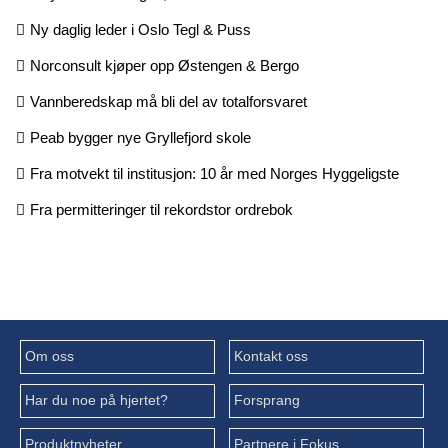
Ny daglig leder i Oslo Tegl & Puss
Norconsult kjøper opp Østengen & Bergo
Vannberedskap må bli del av totalforsvaret
Peab bygger nye Gryllefjord skole
Fra motvekt til institusjon: 10 år med Norges Hyggeligste
Fra permitteringer til rekordstor ordrebok
Om oss
Kontakt oss
Har du noe på hjertet?
Forsprang
Produktnyheter
Partnere i Fokus