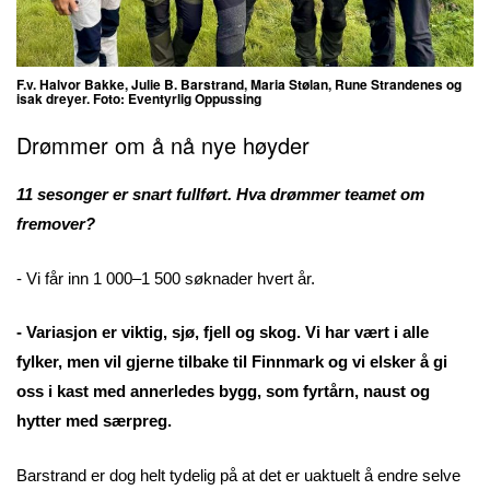
F.v. Halvor Bakke, Julie B. Barstrand, Maria Stølan, Rune Strandenes og
isak dreyer. Foto: Eventyrlig Oppussing
Drømmer om å nå nye høyder
11 sesonger er snart fullført. Hva drømmer teamet om
fremover?
- Vi får inn 1 000–1 500 søknader hvert år.
- Variasjon er viktig, sjø, fjell og skog. Vi har vært i alle
fylker, men vil gjerne tilbake til Finnmark og vi elsker å gi
oss i kast med annerledes bygg, som fyrtårn, naust og
hytter med særpreg.
Barstrand er dog helt tydelig på at det er uaktuelt å endre selve