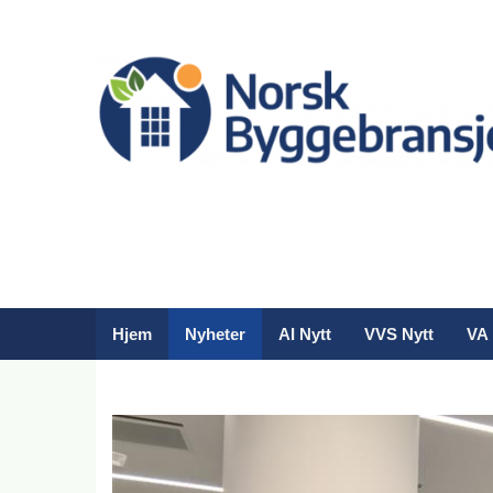
Hjem
Nyheter
AI Nytt
VVS Nytt
VA 