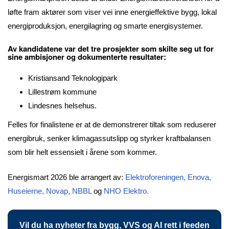
løfte fram aktører som viser vei inne energieffektive bygg, lokal
energiproduksjon, energilagring og smarte energisystemer.
Av kandidatene var det tre prosjekter som skilte seg ut for
sine ambisjoner og dokumenterte resultater:
Kristiansand Teknologipark
Lillestrøm kommune
Lindesnes helsehus.
Felles for finalistene er at de demonstrerer tiltak som reduserer
energibruk, senker klimagassutslipp og styrker kraftbalansen
som blir helt essensielt i årene som kommer.
Energismart 2026 ble arrangert av:
Elektroforeningen
,
Enova
,
Huseierne
,
Novap
,
NBBL
og
NHO Elektro
.
Vil du ha nyheter fra bygg, VVS og AI rett i feeden