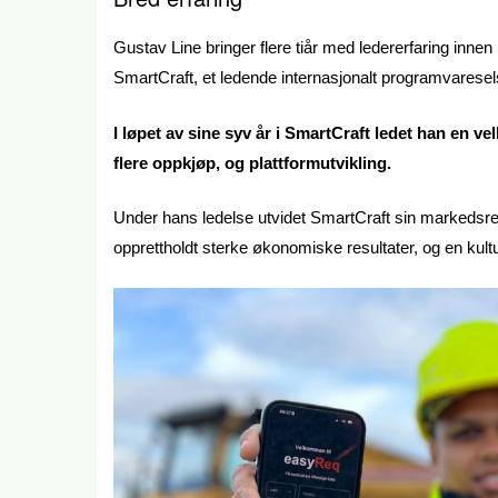
Gustav Line bringer flere tiår med ledererfaring inne
SmartCraft, et ledende internasjonalt programvarese
I løpet av sine syv år i SmartCraft ledet han en ve
flere oppkjøp, og plattformutvikling.
Under hans ledelse utvidet SmartCraft sin markedsr
opprettholdt sterke økonomiske resultater, og en kultu