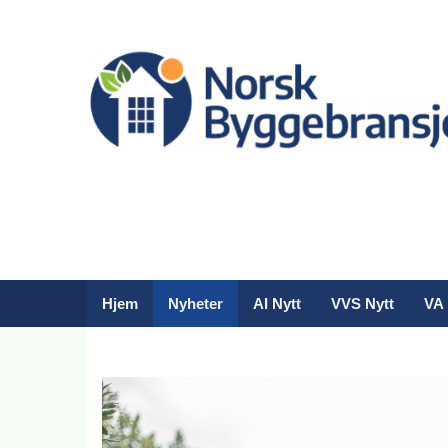
Hjem
Nyheter
AI Nytt
VVS Nytt
VA 