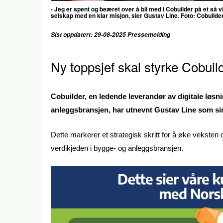
- Jeg er spent og beæret over å bli med i Cobuilder på et så vi
selskap med en klar misjon, sier Gustav Line. Foto: Cobuilde
Sist oppdatert: 29-08-2025 Pressemelding
Ny toppsjef skal styrke Cobuild
Cobuilder, en ledende leverandør av digitale løsn
anleggsbransjen, har utnevnt Gustav Line som sin
Dette markerer et strategisk skritt for å øke veksten 
verdikjeden i bygge- og anleggsbransjen.