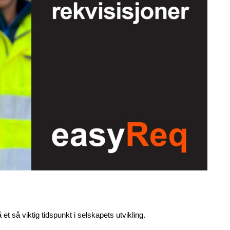
et så viktig tidspunkt i selskapets utvikling.