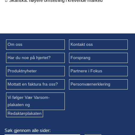
Skanska: høyere omsetning i krevende marked
Om oss
Kontakt oss
Har du noe på hjertet?
Forsprang
Produktnyheter
Partnere i Fokus
Mottatt en faktura fra oss?
Personværnerklering
Vi følger Vær Varsom-
plakaten og
Redaktørplakaten
Søk gjennom alle sider: