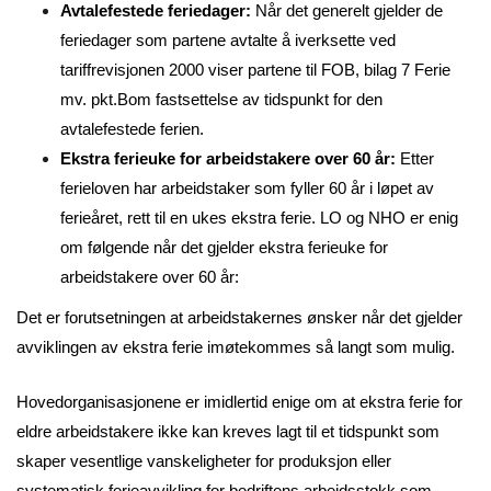
Avtalefestede feriedager:
Når det generelt gjelder de
feriedager som partene avtalte å iverksette ved
tariffrevisjonen 2000 viser partene til FOB, bilag 7 Ferie
mv. pkt.Bom fastsettelse av tidspunkt for den
avtalefestede ferien.
Ekstra ferieuke for arbeidstakere over 60 år:
Etter
ferieloven har arbeidstaker som fyller 60 år i løpet av
ferieåret, rett til en ukes ekstra ferie. LO og NHO er enig
om følgende når det gjelder ekstra ferieuke for
arbeidstakere over 60 år:
Det er forutsetningen at arbeidstakernes ønsker når det gjelder
avviklingen av ekstra ferie imøtekommes så langt som mulig.
Hovedorganisasjonene er imidlertid enige om at ekstra ferie for
eldre arbeidstakere ikke kan kreves lagt til et tidspunkt som
skaper vesentlige vanskeligheter for produksjon eller
systematisk ferieavvikling for bedriftens arbeidsstokk som