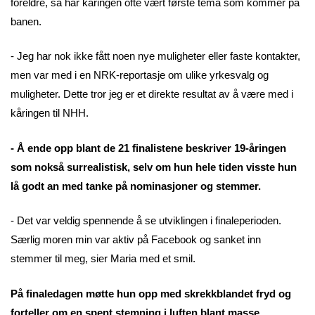
foreldre, så har kåringen ofte vært første tema som kommer på
banen.
- Jeg har nok ikke fått noen nye muligheter eller faste kontakter,
men var med i en NRK-reportasje om ulike yrkesvalg og
muligheter. Dette tror jeg er et direkte resultat av å være med i
kåringen til NHH.
- Å ende opp blant de 21 finalistene beskriver 19-åringen
som nokså surrealistisk, selv om hun hele tiden visste hun
lå godt an med tanke på nominasjoner og stemmer.
- Det var veldig spennende å se utviklingen i finaleperioden.
Særlig moren min var aktiv på Facebook og sanket inn
stemmer til meg, sier Maria med et smil.
På finaledagen møtte hun opp med skrekkblandet fryd og
forteller om en spent stemning i luften blant masse