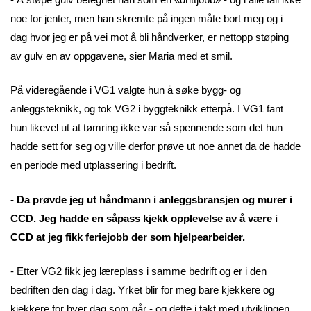
noe for jenter, men han skremte på ingen måte bort meg og i
dag hvor jeg er på vei mot å bli håndverker, er nettopp støping
av gulv en av oppgavene, sier Maria med et smil.
På videregående i VG1 valgte hun å søke bygg- og
anleggsteknikk, og tok VG2 i byggteknikk etterpå. I VG1 fant
hun likevel ut at tømring ikke var så spennende som det hun
hadde sett for seg og ville derfor prøve ut noe annet da de hadde
en periode med utplassering i bedrift.
- Da prøvde jeg ut håndmann i anleggsbransjen og murer i
CCD. Jeg hadde en såpass kjekk opplevelse av å være i
CCD at jeg fikk feriejobb der som hjelpearbeider.
- Etter VG2 fikk jeg læreplass i samme bedrift og er i den
bedriften den dag i dag. Yrket blir for meg bare kjekkere og
kjekkere for hver dag som går - og dette i takt med utviklingen