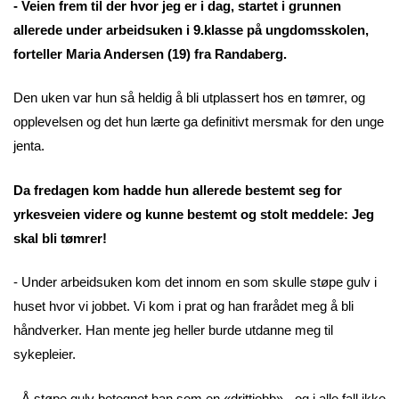
- Veien frem til der hvor jeg er i dag, startet i grunnen
allerede under arbeidsuken i 9.klasse på ungdomsskolen,
forteller Maria Andersen (19) fra Randaberg.
Den uken var hun så heldig å bli utplassert hos en tømrer, og
opplevelsen og det hun lærte ga definitivt mersmak for den unge
jenta.
Da fredagen kom hadde hun allerede bestemt seg for
yrkesveien videre og kunne bestemt og stolt meddele: Jeg
skal bli tømrer!
- Under arbeidsuken kom det innom en som skulle støpe gulv i
huset hvor vi jobbet. Vi kom i prat og han frarådet meg å bli
håndverker. Han mente jeg heller burde utdanne meg til
sykepleier.
- Å støpe gulv betegnet han som en «drittjobb» - og i alle fall ikke