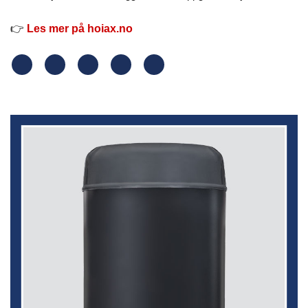
👉
Les mer på hoiax.no