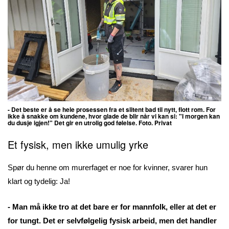
- Det beste er å se hele prosessen fra et slitent bad til nytt, flott rom. For
ikke å snakke om kundene, hvor glade de blir når vi kan si: "I morgen kan
du dusje igjen!" Det gir en utrolig god følelse. Foto. Privat
Et fysisk, men ikke umulig yrke
Spør du henne om murerfaget er noe for kvinner, svarer hun
klart og tydelig: Ja!
- Man må ikke tro at det bare er for mannfolk, eller at det er
for tungt. Det er selvfølgelig fysisk arbeid, men det handler