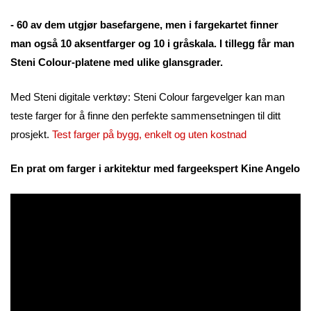
- 60 av dem utgjør basefargene, men i fargekartet finner
man også 10 aksentfarger og 10 i gråskala. I tillegg får man
Steni Colour-platene med ulike glansgrader.
Med Steni digitale verktøy: Steni Colour fargevelger kan man
teste farger for å finne den perfekte sammensetningen til ditt
prosjekt.
Test farger på bygg, enkelt og uten kostnad
En prat om farger i arkitektur med fargeekspert Kine Angelo