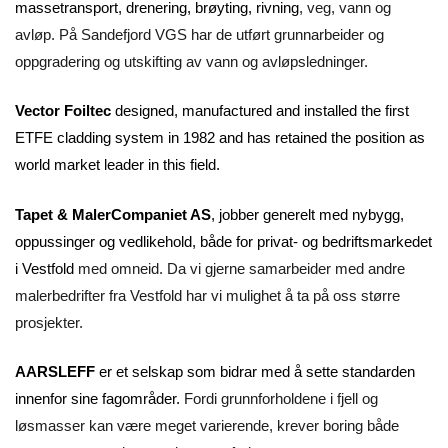
massetransport, drenering, brøyting, rivning
, veg, vann og
avløp. På Sandefjord VGS har de utført grunnarbeider og
oppgradering og utskifting av vann og avløpsledninger.
Vector Foiltec
designed, manufactured and installed the first
ETFE cladding system in 1982
and has retained the position as
world market leader in this field.
Tapet & MalerCompaniet AS
, jobber generelt med nybygg,
oppussinger og vedlikehold, både for privat- og bedriftsmarkedet
i Vestfold
med omneid. Da vi gjerne samarbeider med andre
malerbedrifter fra Vestfold har vi mulighet å ta på oss større
prosjekter.
AARSLEFF
er et selskap som bidrar med å sette standarden
innenfor sine fagområder.
Fordi grunnforholdene i fjell og
løsmasser kan være meget varierende, krever boring både